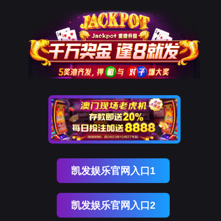
官方网站
业务范
新利luck18
精品案
集团
围
体育
例
业
走进18新利体育
公司简介
业务范围
职工运动会